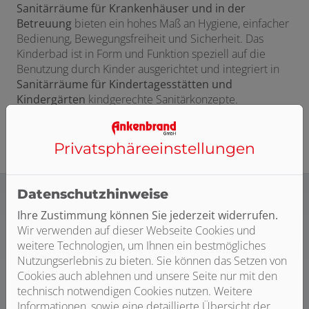
Sanitärräume für Krankenhäuser und in der
Betreuung
bieten ein hohes Maß an Hygiene, einfacher
Bedienung, Bewegungsfreiheit und Sicherheit. Das
Kinderbad ist in Form und Funktion speziell auf die
Benutzung durch Kinder ausgerichtet und integriert in
Sanitärräume für Kindertagesstätten und
Kindergärten
kindgerechte Sanitärkonzepte.
Privatsphäre­einstellungen
Datenschutzhinweise
Ihre Zustimmung können Sie jederzeit widerrufen.
Wir verwenden auf dieser Webseite Cookies und
Sanitärräume für Flughäfen und Messegelände
sowie
weitere Technologien, um Ihnen ein bestmögliches
Sanitärräume für Sportstätten und Schulen
bedürfen
Nutzungserlebnis zu bieten. Sie können das Setzen von
der Möglichkeit zur gleichzeitigen Nutzung durch viele
Cookies auch ablehnen und unsere Seite nur mit den
Personen.
technisch notwendigen Cookies nutzen. Weitere
Insbesondere der Schutz vor Vandalismus wird durch
Informationen, sowie eine detaillierte Übersicht der