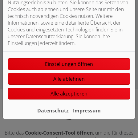
Nutzungserlebnis zu bieten. Sie können das Setzen von
Sie wollen sicher sein, dass Ihr
Cookies auch ablehnen und unsere Seite nur mit den
Trinkwasser immer sauber ist oder
technisch notwendigen Cookies nutzen. Weitere
möchten Ihren Wasserverbrauch
Informationen, sowie eine detaillierte Übersicht der
optimieren? Dann sprechen Sie
Cookies und eingesetzten Technologien finden Sie in
mit Ankenbrand GmbH.
unserer Datenschutzerklärung. Sie können Ihre
Einstellungen jederzeit ändern.
Weiterlesen
Einstellungen öffnen
Alle ablehnen
Alle akzeptieren
Datenschutz
Impressum
Bitte das
Cookie-Consent-Tool öffnen
, um die für dieses