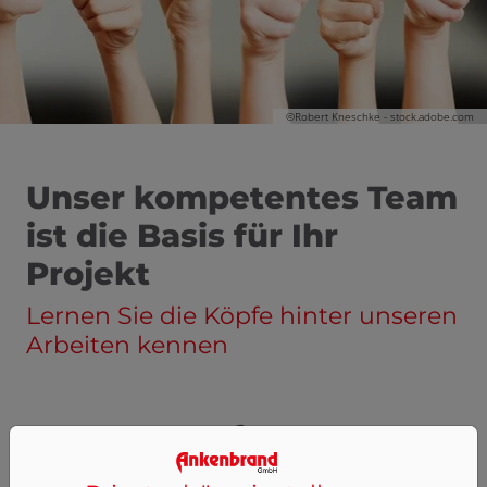
©Robert Kneschke - stock.adobe.com
Unser kompetentes Team
ist die Basis für Ihr
Projekt
Lernen Sie die Köpfe hinter unseren
Arbeiten kennen