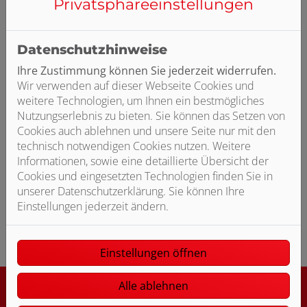
Privatsphäre­einstellungen
Bitte das
Cookie-Consent-Tool öffnen
, um die für
dieses Element notwendigen Cookies zu akzeptieren.
Datenschutzhinweise
Ihre Zustimmung können Sie jederzeit widerrufen.
Wir verwenden auf dieser Webseite Cookies und
weitere Technologien, um Ihnen ein bestmögliches
Nutzungserlebnis zu bieten. Sie können das Setzen von
Cookies auch ablehnen und unsere Seite nur mit den
technisch notwendigen Cookies nutzen. Weitere
Informationen, sowie eine detaillierte Übersicht der
Cookies und eingesetzten Technologien finden Sie in
unserer Datenschutzerklärung. Sie können Ihre
Einstellungen jederzeit ändern.
Bitte das
Cookie-Consent-Tool öffnen
, um die für dieses
Element notwendigen Cookies zu akzeptieren.
Einstellungen öffnen
Alle ablehnen