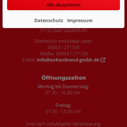
Footer - Kontaktdaten und Öffnungszei
Alle akzeptieren
Kontakt
Ankenbrand GmbH
Datenschutz
Impressum
Burgweg 1a
31162 Bad Salzdetfurth
Telefonisch erreichbar unter:
05063 / 271334
Telefax: 05063 / 271336
E-Mail:
info@ankenbrand-gmbh.de
Öffnungszeiten
Montag bis Donnerstag:
07:30 - 16:30 Uhr
Freitag:
07:30 - 13:30 Uhr
Und nach individueller Vereinbarung.