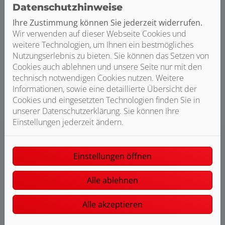
Datenschutzhinweise
Ihre Zustimmung können Sie jederzeit widerrufen.
Sie planen einen Neubau und suchen
Wir verwenden auf dieser Webseite Cookies und
eine möglichst energieeffiziente
weitere Technologien, um Ihnen ein bestmögliches
Möglichkeit der Lüftung? Sie wollen
Nutzungserlebnis zu bieten. Sie können das Setzen von
Sommer wie Winter ein angenehmes
Cookies auch ablehnen und unsere Seite nur mit den
Raumklima? Dann ist eine zentrale
technisch notwendigen Cookies nutzen. Weitere
Wohnraumlüftung die ideale Lösung für
Informationen, sowie eine detaillierte Übersicht der
Sie.
Cookies und eingesetzten Technologien finden Sie in
unserer Datenschutzerklärung. Sie können Ihre
Weiterlesen
Einstellungen jederzeit ändern.
Einstellungen öffnen
Alle ablehnen
Alle akzeptieren