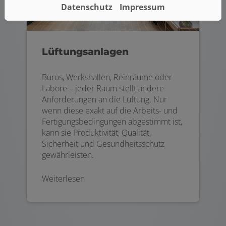
Datenschutz
Impressum
Lüftungsanlagen
Büros, Werkshallen, Reinräume oder
Labore – jeder Raum stellt andere
Anforderungen an die Lüftung. Nur
wenn diese exakt auf die Arbeits- und
Fertigungsbedingungen abgestimmt ist,
kann sie Produktivität, Qualität,
Sicherheit und Gesundheitsschutz
gewährleisten.
Weiterlesen