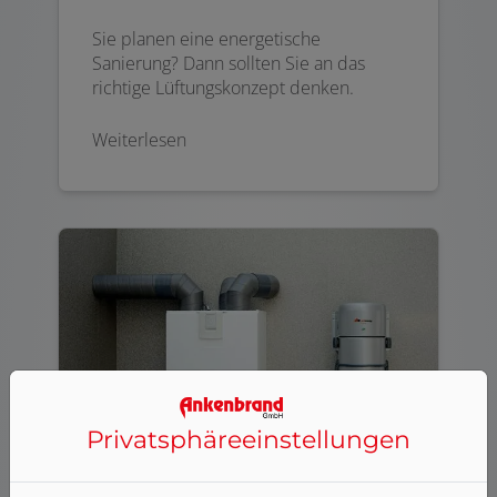
Sie planen eine energetische
Sanierung? Dann sollten Sie an das
richtige Lüftungskonzept denken.
Weiterlesen
Privatsphäre­einstellungen
Zentrale Wohnraumlüftung