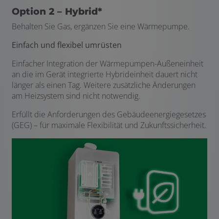
Option 2 – Hybrid*
Behalten Sie Gas, ergänzen Sie eine Wärmepumpe.
Einfach und flexibel umrüsten
Einfacher Integration der Wärmepumpen-Außeneinheit
an die im Gerät integrierte Hybrideinheit dauert nicht
länger als einen Tag. Weitere zusätzliche Änderungen
am Heizsystem sind nicht notwendig.
Erfüllt die Anforderungen des Gebäudeenergiegesetzes
(GEG) – für maximale Flexibilität und Zukunftssicherheit.