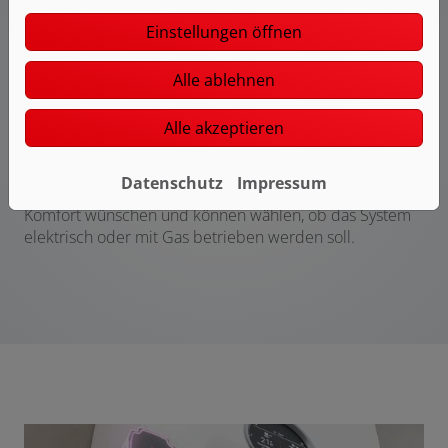
Einstellungen öffnen
Eine Steuerung für das gesamte
System
Alle ablehnen
Das gesamte System – ob Hybrid oder Wärmepumpe –
wird über eine Regelung, das integrierte Farb-Touch-
Alle akzeptieren
Bedienfeld UI 800, gesteuert. Dies gewährleistet eine
einfache, intuitive und durchgängige Bedienung. Sie
Datenschutz
Impressum
können selbst entscheiden, ob sie mehr Effizienz oder
Komfort wünschen und können wählen, ob das System
elektrisch oder mit Gas betrieben werden soll.