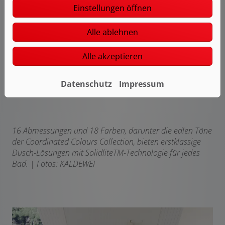
Einstellungen öffnen
Alle ablehnen
Alle akzeptieren
Datenschutz
Impressum
16 Abmessungen und 18 Farben, darunter die edlen Töne
der Coordinated Colours Collection, bieten erstklassige
Dusch-Lösungen mit Solidlite
TM
-Technologie für jedes
Bad.
| Fotos: KALDEWEI