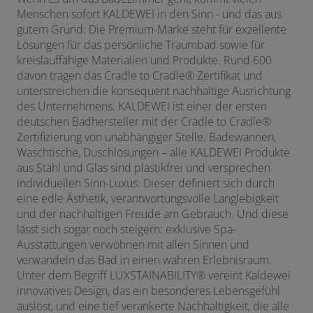
Menschen sofort KALDEWEI in den Sinn - und das aus
gutem Grund: Die Premium-Marke steht für exzellente
Lösungen für das persönliche Traumbad sowie für
kreislauffähige Materialien und Produkte. Rund 600
davon tragen das Cradle to Cradle
®
Zertifikat und
unterstreichen die konsequent nachhaltige Ausrichtung
des Unternehmens. KALDEWEI ist einer der ersten
deutschen Badhersteller mit der Cradle to Cradle
®
Zertifizierung von unabhängiger Stelle. Badewannen,
Waschtische, Duschlösungen – alle KALDEWEI Produkte
aus Stahl und Glas sind plastikfrei und versprechen
individuellen Sinn-Luxus. Dieser definiert sich durch
eine edle Ästhetik, verantwortungsvolle Langlebigkeit
und der nachhaltigen Freude am Gebrauch. Und diese
lässt sich sogar noch steigern: exklusive Spa-
Ausstattungen verwöhnen mit allen Sinnen und
verwandeln das Bad in einen wahren Erlebnisraum.
Unter dem Begriff LUXSTAINABILITY
®
vereint Kaldewei
innovatives Design, das ein besonderes Lebensgefühl
auslöst, und eine tief verankerte Nachhaltigkeit, die alle