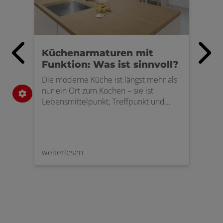
s
Küchenarmaturen mit
Geb
Funktion: Was ist sinnvoll?
Au
Die moderne Küche ist längst mehr als
Mit 
nur ein Ort zum Kochen – sie ist
mode
Lebensmittelpunkt, Treffpunkt und
Entd
zunehmend auch Hightech-Zone. Kein
Prod
mart
Wunder also, dass auch die
Ästh
Küchenarmatur ein echtes Multitalent
gewi
geworden ist. Neben dem klassischen
attr
weiterlesen
weit
Warm- und Kaltwasser bieten viele
Modelle heute Zusatzfunktionen wie
kochend heißes Wasser, sprudelndes
Wasser oder integrierte Filtersysteme.