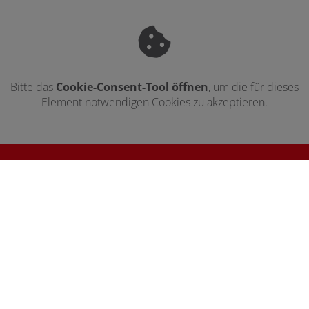
Bitte das
Cookie-Consent-Tool öffnen
, um die für dieses
Element notwendigen Cookies zu akzeptieren.
Footer - Kontaktdaten und Öffnungszei
Kontakt
Ankenbrand GmbH
Burgweg 1a
31162 Bad Salzdetfurth
Telefonisch erreichbar unter:
05063 / 271334