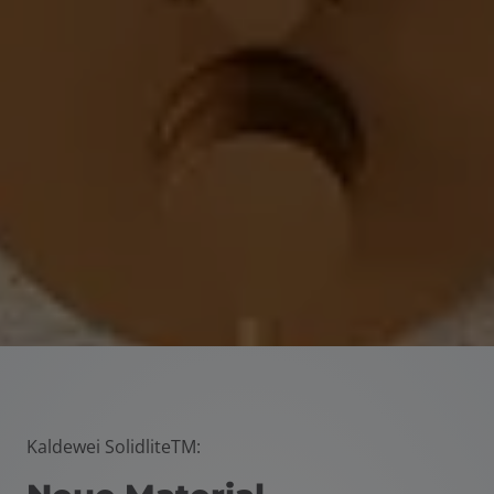
Kaldewei Solidlite
TM
: